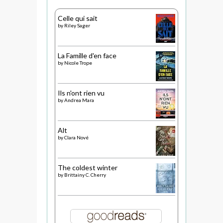
Celle qui sait
by
Riley Sager
La Famille d'en face
by
Nicole Trope
Ils n'ont rien vu
by
Andrea Mara
Alt
by
Clara Nové
The coldest winter
by
Brittainy C. Cherry