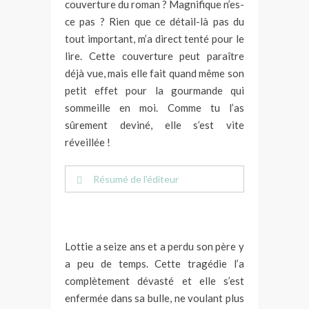
couverture du roman ? Magnifique n’es-
ce pas ? Rien que ce détail-là pas du
tout important, m’a direct tenté pour le
lire. Cette couverture peut paraître
déjà vue, mais elle fait quand même son
petit effet pour la gourmande qui
sommeille en moi. Comme tu l’as
sûrement deviné, elle s’est vite
réveillée !
Résumé de l'éditeur
Jeune fille effacée, Lottie est contrainte
*
par le principal du lycée de rejoindre le
Lottie a seize ans et a perdu son père y
club de cuisine. Elle s’y rend à
a peu de temps. Cette tragédie l’a
contrecoeur. Et si elle trouvait, dans ce
complètement dévasté et elle s’est
groupe de jeunes à problèmes, l’appui et
le réconfort qu’elle recherchait depuis
enfermée dans sa bulle, ne voulant plus