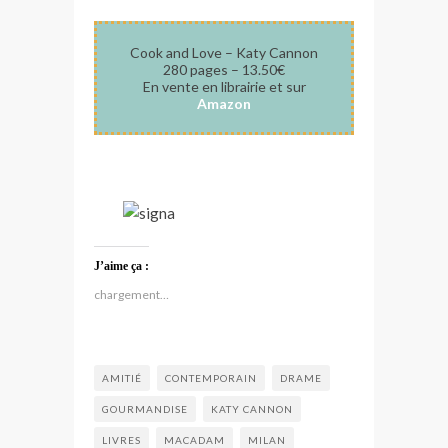
Cook and Love – Katy Cannon
280 pages – 13.50€
En vente en librairie et sur
Amazon
*
J’aime ça :
chargement…
AMITIÉ
CONTEMPORAIN
DRAME
GOURMANDISE
KATY CANNON
LIVRES
MACADAM
MILAN