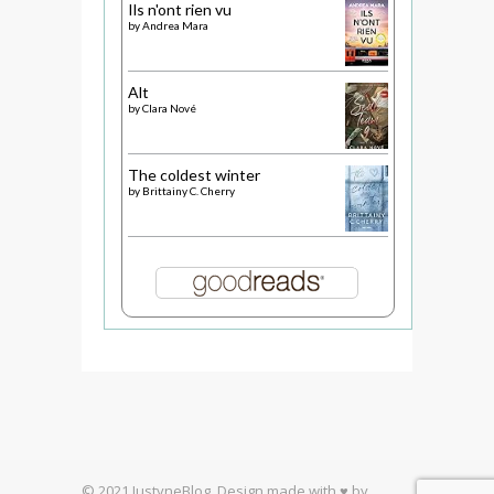
Ils n'ont rien vu
by
Andrea Mara
Alt
by
Clara Nové
The coldest winter
by
Brittainy C. Cherry
© 2021 JustyneBlog. Design made with ♥ by