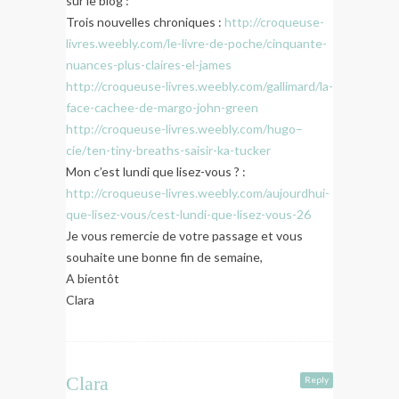
sur le blog :
Trois nouvelles chroniques :
http://croqueuse-
livres.weebly.com/le-livre-de-poche/cinquante-
nuances-plus-claires-el-james
http://croqueuse-livres.weebly.com/gallimard/la-
face-cachee-de-margo-john-green
http://croqueuse-livres.weebly.com/hugo–
cie/ten-tiny-breaths-saisir-ka-tucker
Mon c’est lundi que lisez-vous ? :
http://croqueuse-livres.weebly.com/aujourdhui-
que-lisez-vous/cest-lundi-que-lisez-vous-26
Je vous remercie de votre passage et vous
souhaite une bonne fin de semaine,
A bientôt
Clara
Clara
Reply