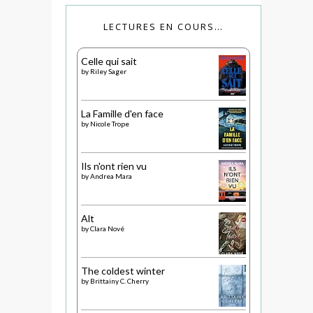
LECTURES EN COURS…
Celle qui sait
by
Riley Sager
La Famille d'en face
by
Nicole Trope
Ils n'ont rien vu
by
Andrea Mara
Alt
by
Clara Nové
The coldest winter
by
Brittainy C. Cherry