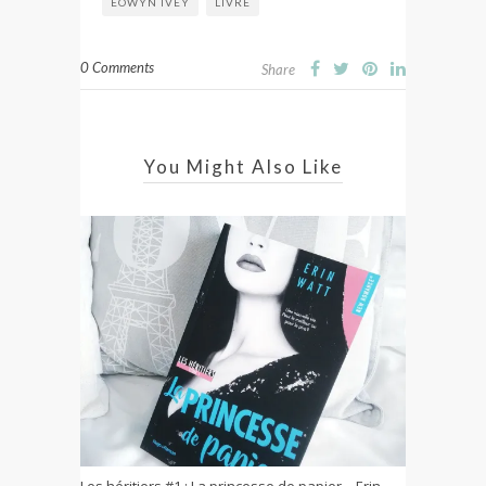
EOWYN IVEY
LIVRE
0 Comments
Share
You Might Also Like
Les héritiers #1 : La princesse de papier – Erin