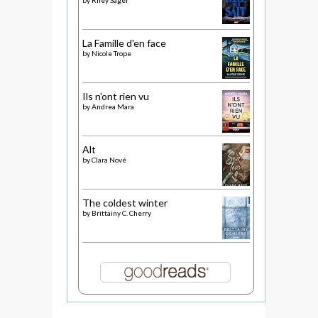
La Famille d'en face
by
Nicole Trope
Ils n'ont rien vu
by
Andrea Mara
Alt
by
Clara Nové
The coldest winter
by
Brittainy C. Cherry