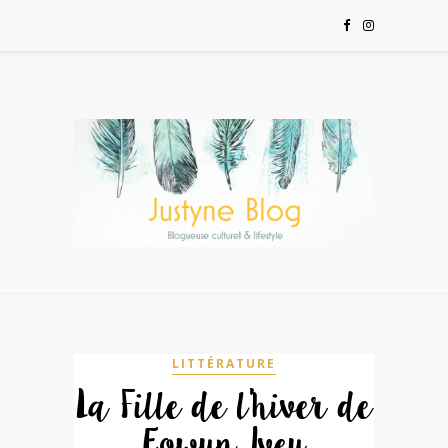
LITTÉRATURE
La Fille de l’hiver de
Eowyn Ivey