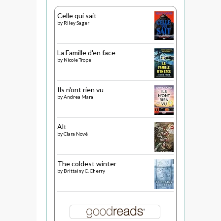
Celle qui sait
by
Riley Sager
La Famille d'en face
by
Nicole Trope
Ils n'ont rien vu
by
Andrea Mara
Alt
by
Clara Nové
The coldest winter
by
Brittainy C. Cherry