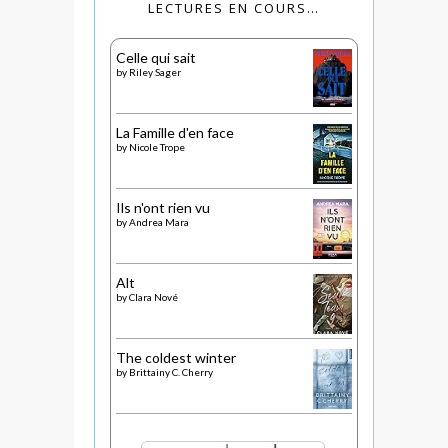
LECTURES EN COURS…
Celle qui sait
by
Riley Sager
La Famille d'en face
by
Nicole Trope
Ils n'ont rien vu
by
Andrea Mara
Alt
by
Clara Nové
The coldest winter
by
Brittainy C. Cherry