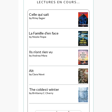
LECTURES EN COURS…
Celle qui sait
by
Riley Sager
La Famille d'en face
by
Nicole Trope
Ils n'ont rien vu
by
Andrea Mara
Alt
by
Clara Nové
The coldest winter
by
Brittainy C. Cherry