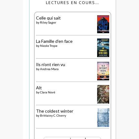
LECTURES EN COURS…
Celle qui sait
by
Riley Sager
La Famille d'en face
by
Nicole Trope
Ils n'ont rien vu
by
Andrea Mara
Alt
by
Clara Nové
The coldest winter
by
Brittainy C. Cherry