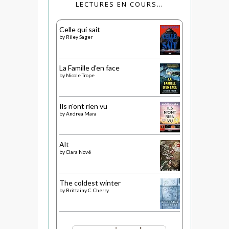
LECTURES EN COURS…
Celle qui sait
by
Riley Sager
La Famille d'en face
by
Nicole Trope
Ils n'ont rien vu
by
Andrea Mara
Alt
by
Clara Nové
The coldest winter
by
Brittainy C. Cherry